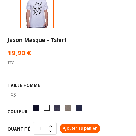
Jason Masque - Tshirt
19,90 €
TTC
TAILLE HOMME
Noir
Gris
Kaki
Bleu
Blanc
COULEUR
anthracite
marine
Ajouter au panier
QUANTITÉ