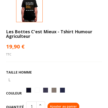
Les Bottes C'est Mieux - Tshirt Humour
Agriculteur
19,90 €
TTC
TAILLE HOMME
Blanc
Gris
Kaki
Bleu
Noir
COULEUR
anthracite
marine
Ajouter au panier
QUANTITÉ